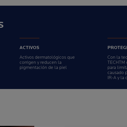
S
ACTIVOS
PROTEG
Activos dermatológicos que
Con la t
corrigen y reducen la
TECHTM c
pigmentación de la piel
para limit
causado p
IR-A y la