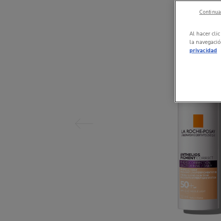
Continuar
Al hacer cli
la navegació
privacidad
Panel anterior