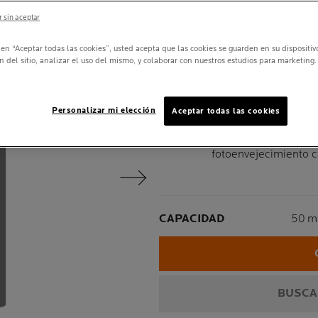
 sin aceptar
RECOMEND
DE DERMA
c en “Aceptar todas las cookies”, usted acepta que las cookies se guarden en su dispositi
n del sitio, analizar el uso del mismo, y colaborar con nuestros estudios para marketing.
Ayuda a corregir visi
Protección de amplio 
Personalizar mi elección
Aceptar todas las cookies
contaminación y la o
La nueva generación 
fotoenvejecimiento ca
Panel siguiente
Volu
CAPACIDAD
50 m
BUSCA