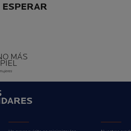
S ESPERAR
NO MÁS
PIEL
mujeres
S
NDARES