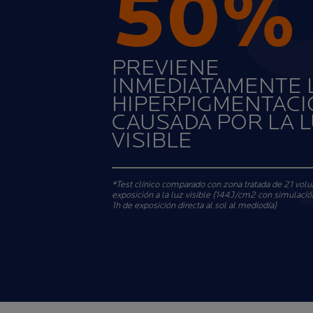
50%
PREVIENE
INMEDIATAMENTE 
HIPERPIGMENTAC
CAUSADA POR LA 
VISIBLE
*Test clínico comparado con zona tratada de 21 volun
exposición a la luz visible (144J/cm2 con simulació
1h de exposición directa al sol al mediodía)