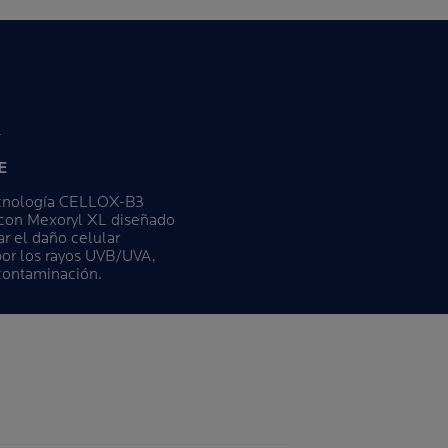
E
ecnología CELLOX-B3
on Mexoryl XL diseñado
ar el daño celular
or los rayos UVB/UVA,
 contaminación.