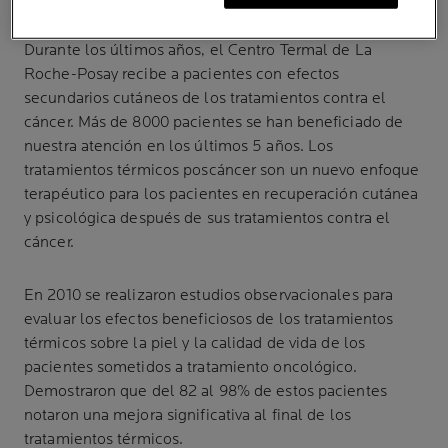
Durante los últimos años, el Centro Termal de La
Roche-Posay recibe a pacientes con efectos
secundarios cutáneos de los tratamientos contra el
cáncer. Más de 8000 pacientes se han beneficiado de
nuestra atención en los últimos 5 años. Los
tratamientos térmicos poscáncer son un nuevo enfoque
terapéutico para los pacientes en recuperación cutánea
y psicológica después de sus tratamientos contra el
cáncer.
En 2010 se realizaron estudios observacionales para
evaluar los efectos beneficiosos de los tratamientos
térmicos sobre la piel y la calidad de vida de los
pacientes sometidos a tratamiento oncológico.
Demostraron que del 82 al 98% de estos pacientes
notaron una mejora significativa al final de los
tratamientos térmicos.