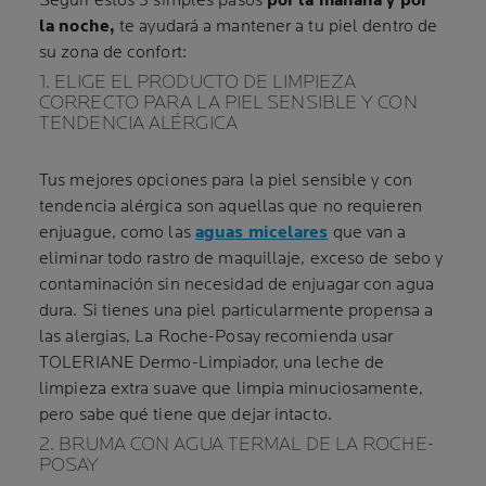
Seguir estos 3 simples pasos
por la mañana y por
la noche,
te ayudará a mantener a tu piel dentro de
su zona de confort:
1. ELIGE EL PRODUCTO DE LIMPIEZA
CORRECTO PARA LA PIEL SENSIBLE Y CON
TENDENCIA ALÉRGICA
Tus mejores opciones para la piel sensible y con
tendencia alérgica son aquellas que no requieren
enjuague, como las
aguas micelares
que van a
eliminar todo rastro de maquillaje, exceso de sebo y
contaminación sin necesidad de enjuagar con agua
dura. Si tienes una piel particularmente propensa a
las alergias, La Roche-Posay recomienda usar
TOLERIANE Dermo-Limpiador, una leche de
limpieza extra suave que limpia minuciosamente,
pero sabe qué tiene que dejar intacto.
2. BRUMA CON AGUA TERMAL DE LA ROCHE-
POSAY