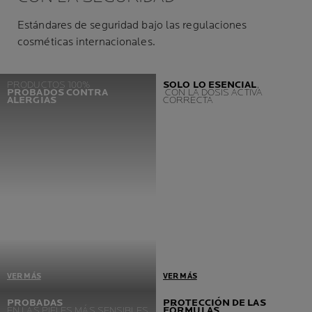
Estándares de seguridad bajo las regulaciones
cosméticas internacionales.
PRODUCTOS 100%
SOLO LO ESENCIAL
,
PROBADOS CONTRA
CON LA DOSIS ACTIVA
ALERGIAS
CORRECTA
VER MÁS
VER MÁS
Un requisito previo =
Desarrollados en
PROBADAS
PROTECCIÓN DE LAS
EN LAS PIELES MÁS SENSIBLES
FÓRMULAS
Ausencia de reacciones
colaboración con