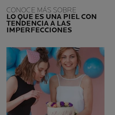
reactivas, alérgicas, con
conservadores necesarios
tendencia al acné, atópicas,
para garantizar la tolerancia
CONOCE MÁS SOBRE
dañadas o debilitadas por
intacta y la eficacia en el
LO QUE ES UNA PIEL CON
los tratamientos contra el
tiempo.
TENDENCIA A LAS
cáncer.
IMPERFECCIONES