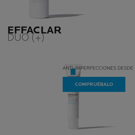
EFFACLAR
DUO (+)
ANTI-IMPERFECCIONES DESDE 
COMPRUÉBALO