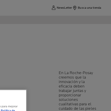
NewsLetter
Busca una tienda
En La Roche-Posay
creemos que la
innovación y la
eficacia deben
trabajar juntas y
proporcionar
soluciones
cualitativas para el
vo para mejorar
cuidado de las pieles
Política de