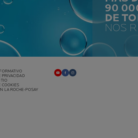
90 0
DE T
NOS 
NFORMATIVO
E PRIVACIDAD
ITIO
E COOKIES
N LA ROCHE-POSAY