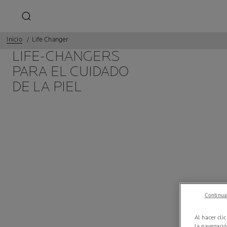
Inicio
Life Changer
LIFE-CHANGERS
PARA EL CUIDADO
DE LA PIEL
Continuar
Al hacer cli
la navegació