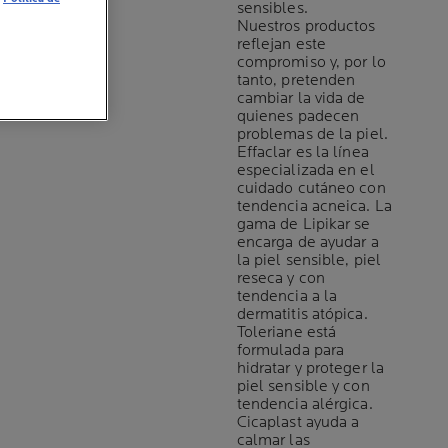
sensibles.
Nuestros productos
reflejan este
compromiso y, por lo
tanto, pretenden
cambiar la vida de
quienes padecen
problemas de la piel.
Effaclar es la línea
especializada en el
cuidado cutáneo con
tendencia acneica. La
gama de Lipikar se
encarga de ayudar a
la piel sensible, piel
reseca y con
tendencia a la
dermatitis atópica.
Toleriane está
formulada para
hidratar y proteger la
piel sensible y con
tendencia alérgica.
Cicaplast ayuda a
calmar las