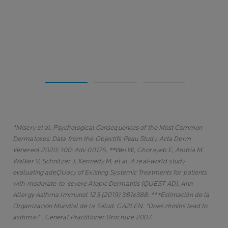
*Misery et al. Psychological Consequences of the Most Common
Dermatoses: Data from the Objectifs Peau Study. Acta Derm
Venereol 2020; 100: Adv 00175. **Wei W., Ghorayeb E, Andria M.
Walker V, Schnitzer J, Kennedy M, et al. A real-world study
evaluating adeQUacy of Existing Systemic Treatments for patients
with moderate-to-severe Atopic Dermatitis (QUEST-AD). Ann-
Allergy Asthma Immunol 123 (2019) 381e388. ***Estimación de la
Organización Mundial de la Salud. GA2LEN. “Does rhinitis lead to
asthma?”. General Practitioner Brochure 2007.