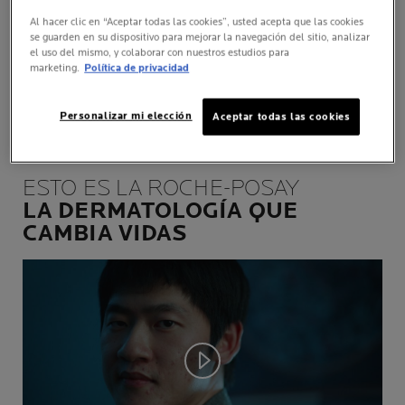
la piel y cambiar la vida de las personas.
Al hacer clic en “Aceptar todas las cookies”, usted acepta que las cookies
se guarden en su dispositivo para mejorar la navegación del sitio, analizar
*Encuesta sobre el mercado dermocosmético realizada por IQVIA y socios
el uso del mismo, y colaborar con nuestros estudios para
marketing.
Política de privacidad
(Ipsos, TNS) entre septiembre 2017 y agosto 2018 entre dermatólogos en
62 países.
Personalizar mi elección
Aceptar todas las cookies
ESTO ES LA ROCHE-POSAY
LA DERMATOLOGÍA QUE
CAMBIA VIDAS
Play video