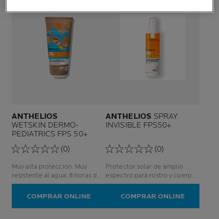
ANTHELIOS
ANTHELIOS
SPRAY
WETSKIN DERMO-
INVISIBLE FPS50+
PEDIATRICS FPS 50+
(0)
(0)
Muy alta protección. Muy
Protector solar de amplio
resistente al agua. 8 horas de
espectro para rostro y cuerpo.
hidratación.
Para todo tipo de piel,
inclusive pieles sensibles
COMPRAR ONLINE
COMPRAR ONLINE