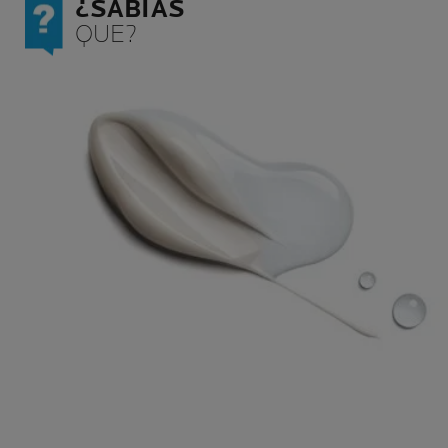
¿SABÍAS
QUE?