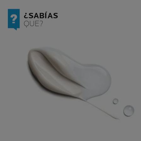
nciales.
¿SABÍAS
QUE?