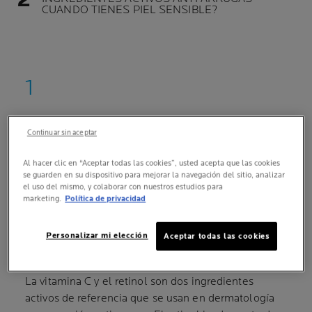
CUANDO TIENES PIEL SENSIBLE?
VITAMINA C/RETINOL:
¿CUÁLES SON LAS DIFERENCIAS
Continuar sin aceptar
ENTRE ESTOS DOS
Al hacer clic en “Aceptar todas las cookies”, usted acepta que las cookies
INGREDIENTES ACTIVOS
se guarden en su dispositivo para mejorar la navegación del sitio, analizar
ANTIARRUGAS?
el uso del mismo, y colaborar con nuestros estudios para
marketing.
Política de privacidad
DOS INGREDIENTES ACTIVOS ANTIARRUGAS
DE REFERENCIA QUE ACTÚAN EN FORMA
Personalizar mi elección
Aceptar todas las cookies
SINÉRGICA
La vitamina C y el retinol son dos ingredientes
activos de referencia que se usan en dermatología