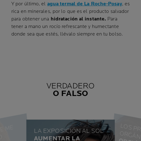
Y por último, el
agua termal de La Roche-Posay
, es
rica en minerales, por lo que es el producto salvador
para obtener una
hidratación al instante.
Para
tener a mano un rocío refrescante y humectante
donde sea que estés, llévalo siempre en tu bolso.
VERDADERO
O FALSO
L
O
R
M
A
E
N
Q
U
E
M
E
I
E
T
O
C
O
N
I
G
I
S
M
LA EXPOSICIÓN AL SOL
T
AUMENTAR LA