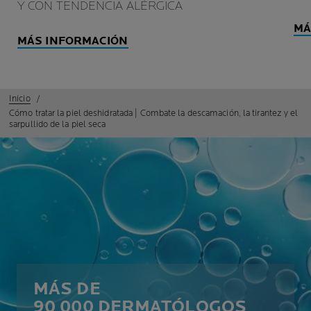
Y CON TENDENCIA ALÉRGICA
MÁ
MÁS INFORMACIÓN
Inicio
Cómo tratar la piel deshidratada | Combate la descamación, la tirantez y el
sarpullido de la piel seca
MÁS DE
90 000 DERMATÓLOGOS