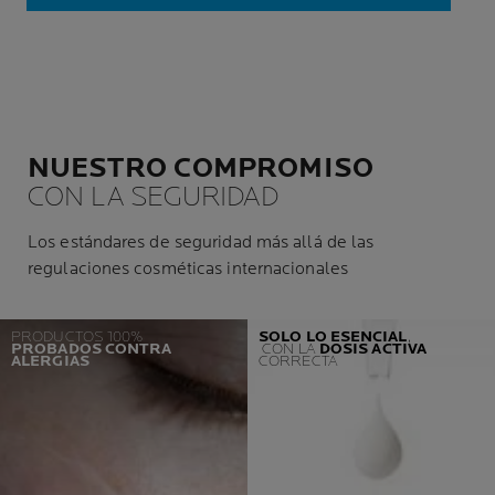
SECA ANTI-REAPARICIÓN:
MEJOR CALIDAD DE VIDA DE
DÍA Y DE NOCHE APTO PARA
USO EN BEBÉS Y NIÑOS
NUESTRO COMPROMISO
CON LA SEGURIDAD
Los estándares de seguridad más allá de las
regulaciones cosméticas internacionales
PRODUCTOS 100%
SOLO LO ESENCIAL
,
PROBADOS CONTRA
CON LA
DOSIS ACTIVA
ALERGIAS
CORRECTA