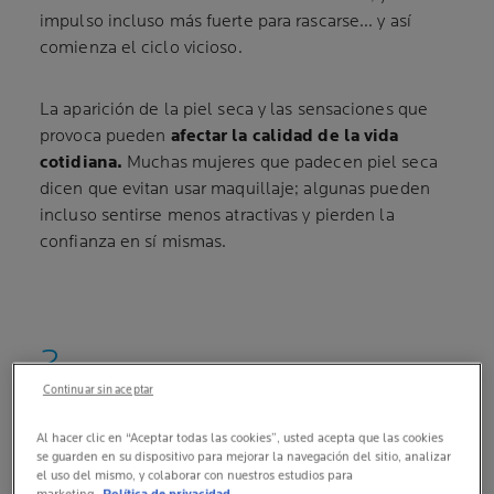
impulso incluso más fuerte para rascarse... y así
comienza el ciclo vicioso.
La aparición de la piel seca y las sensaciones que
provoca pueden
afectar la calidad de la vida
cotidiana.
Muchas mujeres que padecen piel seca
dicen que evitan usar maquillaje; algunas pueden
incluso sentirse menos atractivas y pierden la
confianza en sí mismas.
Continuar sin aceptar
¿QUÉ CAUSA LA PIEL SECA Y
SENSIBLE?
Al hacer clic en “Aceptar todas las cookies”, usted acepta que las cookies
se guarden en su dispositivo para mejorar la navegación del sitio, analizar
el uso del mismo, y colaborar con nuestros estudios para