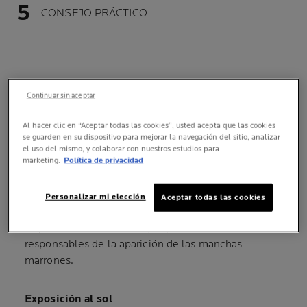
CONSEJO PRÁCTICO
Continuar sin aceptar
¿QUÉ CAUSA ESTOS
Al hacer clic en “Aceptar todas las cookies”, usted acepta que las cookies
se guarden en su dispositivo para mejorar la navegación del sitio, analizar
TRASTORNOS DE LA
el uso del mismo, y colaborar con nuestros estudios para
PIGMENTACIÓN?
marketing.
Política de privacidad
VARIAS CAUSAS
Personalizar mi elección
Aceptar todas las cookies
Hay numerosos factores que pueden considerarse
responsables de la aparición de las manchas
marrones.
Exposición al sol