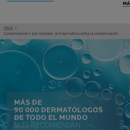
MÁ
Inicio
Contaminación y piel sensible: la mejor rutina contra la contaminación
MÁS DE
90 000 DERMATÓLOGOS
DE TODO EL MUNDO
NOS RECOMIENDAN