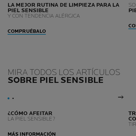
LA MEJOR RUTINA DE LIMPIEZA PARA LA
SO
PIEL SENSIBLE
PI
Y CON TENDENCIA ALÉRGICA
CO
COMPRUÉBALO
MIRA TODOS LOS ARTÍCULOS
SOBRE PIEL SENSIBLE
Panel 
¿CÓMO AFEITAR
TR
LA PIEL SENSIBLE?
CO
TI
MÁS INFORMACIÓN