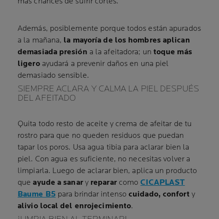
más chances de sufrir cortes.
Además, posiblemente porque todos están apurados
a la mañana,
la mayoría de los hombres aplican
demasiada presión
a la afeitadora; un
toque más
ligero
ayudará a prevenir daños en una piel
demasiado sensible.
SIEMPRE ACLARA Y CALMA LA PIEL DESPUÉS
DEL AFEITADO
Quita todo resto de aceite y crema de afeitar de tu
rostro para que no queden residuos que puedan
tapar los poros. Usa agua tibia para aclarar bien la
piel. Con agua es suficiente, no necesitas volver a
limpiarla. Luego de aclarar bien, aplica un producto
que
ayude a sanar
y
reparar
como
CICAPLAST
Baume B5
para brindar intenso
cuidado, confort
y
alivio local del enrojecimiento
.