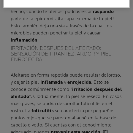
manual o eléctrica, genera
microlesiones
. De
hecho, cuando te afeitas, podrías estar
raspando
parte de la epidermis, ¡la capa externa de la piel!
Esto también deja una vía a través de la cual los
microbios pueden penetrar tu piel y causar
inflamación
.
IRRITACIÓN DESPUÉS DEL AFEITADO:
SENSACIÓN DE TIRANTEZ, ARDOR Y PIEL
ENROJECIDA
Afeitarse en forma repetida puede resultar doloroso,
y dejar la piel
inflamada
y
enrojecida
. Esto se
conoce comúnmente como “
irritación después del
afeitado
”. Gradualmente, la piel se reseca. En casos
más graves, se podría desarrollar foliculitis en el
rostro. La
foliculitis
se caracteriza por pequeños
puntos rojos que se parecen al acné en la base del
cabello o vello. Si cuentas con el conocimiento
adecuado, puedes
prevenir esta reacción
. ¡El