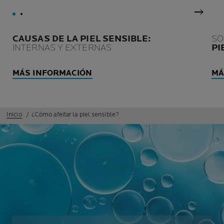
Panel 
CAUSAS DE LA PIEL SENSIBLE:
SO
INTERNAS Y EXTERNAS
PI
MÁS INFORMACIÓN
MÁ
Inicio
¿Cómo afeitar la piel sensible?