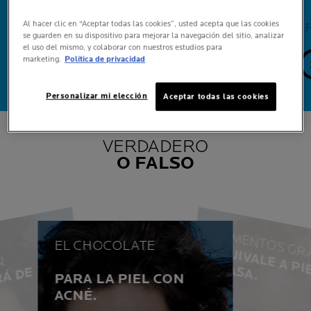
Al hacer clic en “Aceptar todas las cookies”, usted acepta que las cookies
¿FUE ÚTIL ESTA INFORMACIÓN?
¿
se guarden en su dispositivo para mejorar la navegación del sitio, analizar
el uso del mismo, y colaborar con nuestros estudios para
marketing.
Política de privacidad
0
0
si
no
Personalizar mi elección
Aceptar todas las cookies
VERDADERO
O FALSO
ALIMENTOS GR
EL CHOCOLATE
I
I
A
P
N
FALSO
P
G
.
N
O
T
E
S
E
R
I
R
Á
D
E
M
U
C
H
RO
PARA LA PIEL CON
FALS0
ACNÉ.