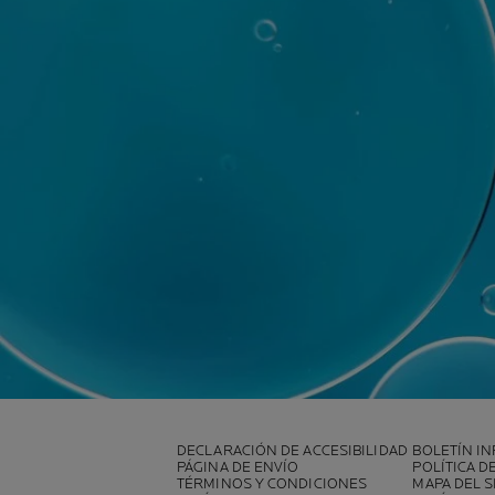
DECLARACIÓN DE ACCESIBILIDAD
BOLETÍN I
PÁGINA DE ENVÍO
POLÍTICA D
TÉRMINOS Y CONDICIONES
MAPA DEL S