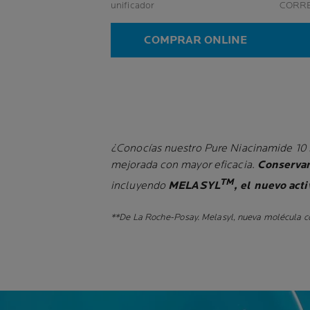
unificador
CORRE
REAPA
COMPRAR ONLINE
¿Conocías nuestro Pure Niacinamide 10
mejorada con mayor eficacia.
Conservan
TM
incluyendo
MELASYL
, el nuevo act
**De La Roche-Posay. Melasyl, nueva molécula c