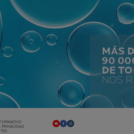
MÁS 
90 0
DE T
NOS 
NFORMATIVO
E PRIVACIDAD
ITIO