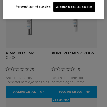
Personalizar mi elección
Aceptar todas las cookies
PIGMENTCLAR
PURE VITAMIN C OJOS
OJOS
(0)
(0)
Antiojeras Iluminador
Rellenador corrector
Corrector para ojos sensibles
dermatológico Crema
antiarrugas intensiva Piel
sensible
COMPRAR ONLINE
COMPRAR ONLINE
MÁS VENDIDO