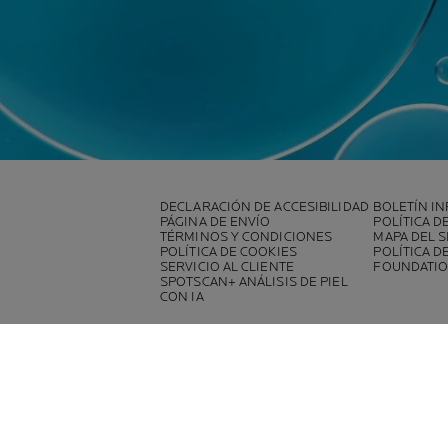
DECLARACIÓN DE ACCESIBILIDAD
BOLETÍN I
PÁGINA DE ENVÍO
POLÍTICA D
TÉRMINOS Y CONDICIONES
MAPA DEL S
POLÍTICA DE COOKIES
POLÍTICA D
SERVICIO AL CLIENTE
FOUNDATIO
SPOTSCAN+ ANÁLISIS DE PIEL
CON IA