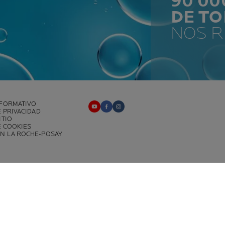
90 0
DE T
NOS 
NFORMATIVO
E PRIVACIDAD
ITIO
E COOKIES
N LA ROCHE-POSAY