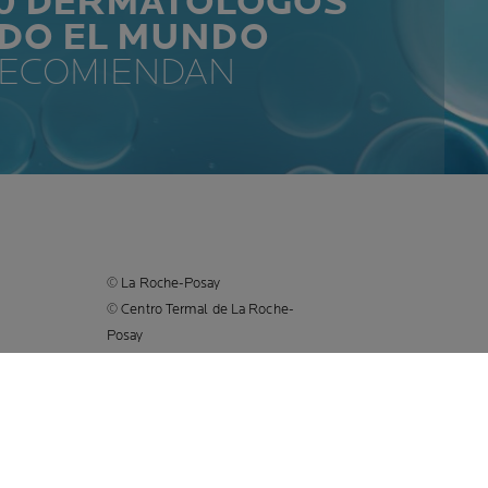
00 DERMATÓLOGOS
ODO EL MUNDO
RECOMIENDAN
© La Roche-Posay
© Centro Termal de La Roche-
Posay
© Getty Images
© Thinkstock
© L'OREAL