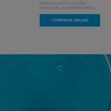
POTENCIADO POR LA NUEVA
CIENCIA DEL NEUROBIOMA PARA
PIELES SECAS Y SENSIBLES 72
HORAS1 DE ALIVIO INMEDIATO A LA
COMPRAR ONLINE
PIEL SECA ANTI-REAPARICIÓN:
MEJOR CALIDAD DE VIDA DE DÍA Y DE
NOCHE APTO PARA USO EN BEBÉS Y
NIÑOS