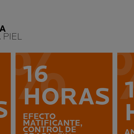
A
 PIEL
16
HORAS
S
EFECTO
MATIFICANTE,
CONTROL DE
A