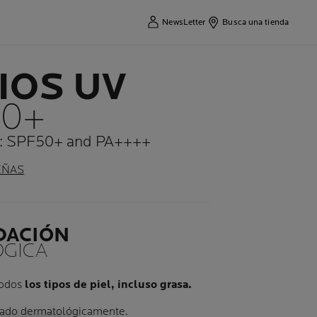
NewsLetter
Busca una tienda
IOS UV
50+
a: SPF50+ and PA++++
EÑAS
DACIÓN
GICA
todos
los tipos de piel, incluso grasa.
stado dermatológicamente.