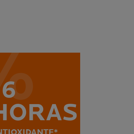
16
HORAS
NTIOXIDANTE*