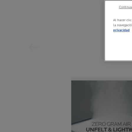
Continuar
Al hacer cli
la navegació
Panel anterior
privacidad