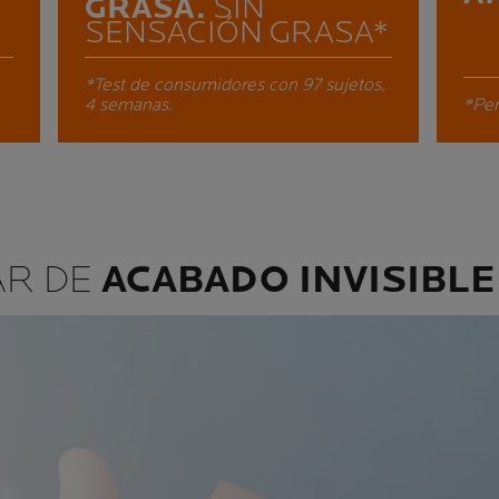
GRASA.
SIN
SENSACIÓN GRASA*
*Test de consumidores con 97 sujetos,
4 semanas.
*Per
AR DE
ACABADO INVISIBLE