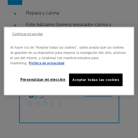
Repara y calma
Este bálsamo barrera reparador calma y
reconstruye la epidermis de labios y zonas
Continuar sin aceptar
secas
Eficacia inmediata: alivia desde la primera
Al hacer clic en “Aceptar todas las cookies”, usted acepta que las cookies
aplicación.
se guarden en su dispositivo para mejorar la navegación del sitio, analizar
el uso del mismo, y colaborar con nuestros estudios para
marketing.
Política de privacidad
Personalizar mi elección
Aceptar todas las cookies
0
/5
View all reviews