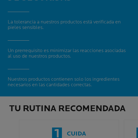
La tolerancia a nuestros productos está verificada en
pieles sensibles.
Un prerrequisito es minimizar las reacciones asociadas
al uso de nuestros productos.
Nuestros productos contienen solo los ingredientes
necesarios en las cantidades correctas.
TU RUTINA RECOMENDADA
1
CUIDA