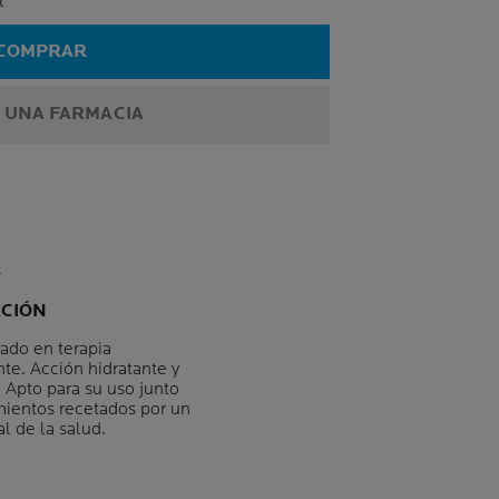
l
COMPRAR
 UNA FARMACIA
ACIÓN
rado en terapia
te. Acción hidratante y
 Apto para su uso junto
mientos recetados por un
l de la salud.