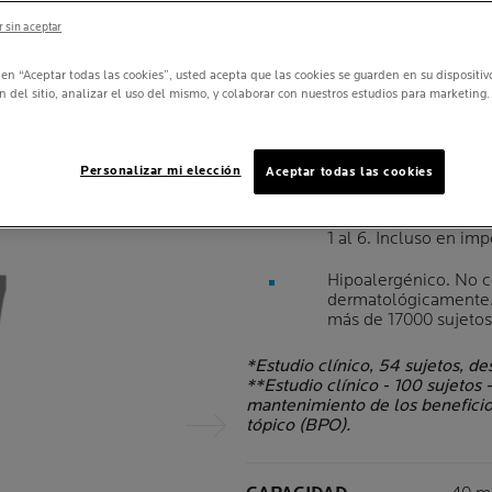
 sin aceptar
MARCA RE
POR DERM
c en “Aceptar todas las cookies”, usted acepta que las cookies se guarden en su dispositi
n del sitio, analizar el uso del mismo, y colaborar con nuestros estudios para marketing.
Resultados visibles 
imperfecciones. Anti
Personalizar mi elección
Aceptar todas las cookies
Formulado específica
Clínicamente testado 
1 al 6. Incluso en im
Hipoalergénico. No 
dermatológicamente. 
más de 17000 sujetos
*Estudio clínico, 54 sujetos, d
**Estudio clínico - 100 sujetos 
mantenimiento de los beneficios
tópico (BPO).
Panel siguiente
Volu