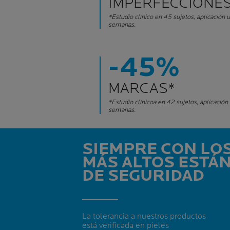
IMPERFECCIONE
*Estudio clínico en 45 sujetos, aplicación 
semanas.
-45%
MARCAS*
*Estudio clínicoa en 42 sujetos, aplicación
semanas.
SIEMPRE CON LO
MÁS ALTOS ESTÁ
DE SEGURIDAD
La tolerancia a nuestros productos
está verificada en pieles