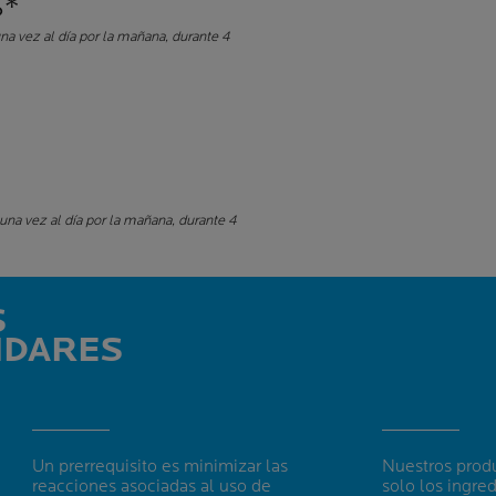
S*
una vez al día por la mañana, durante 4
 una vez al día por la mañana, durante 4
S
NDARES
Un prerrequisito es minimizar las
Nuestros prod
reacciones asociadas al uso de
solo los ingre