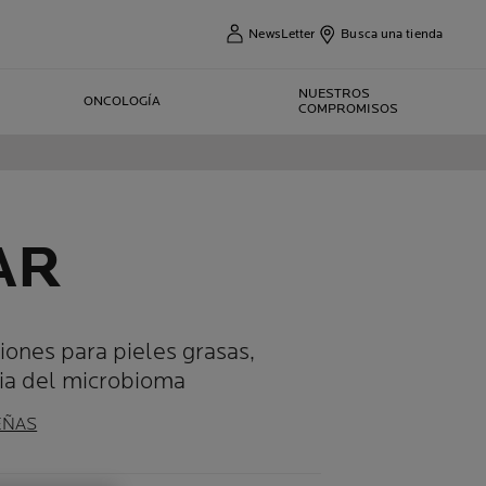
NewsLetter
Busca una tienda
NUESTROS
ONCOLOGÍA
COMPROMISOS
AR
iones para pieles grasas,
cia del microbioma
EÑAS