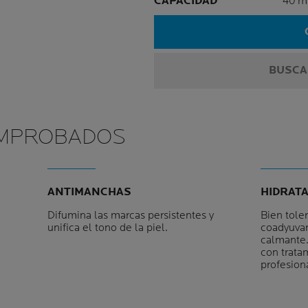
CAPACIDAD
40 m
BUSCA
OMPROBADOS
ANTIMANCHAS
HIDRAT
Difumina las marcas persistentes y
Bien tole
unifica el tono de la piel.
coadyuvan
calmante.
con trata
profesiona