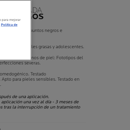
COMENDADA
ATÓLOGOS
vo para mejorar
Política de
en 8H*. Corrige puntos negros e
-recaidas**
mente para pieles grasas y adolescentes.
en todos los tonos de piel: Fototipos del
perfecciones severas.
comedogénico. Testado
Apto para pieles sensibles. Testado en
.
espués de una aplicación.
- aplicación una vez al día - 3 meses de
 tras la interrupción de un tratamiento
me