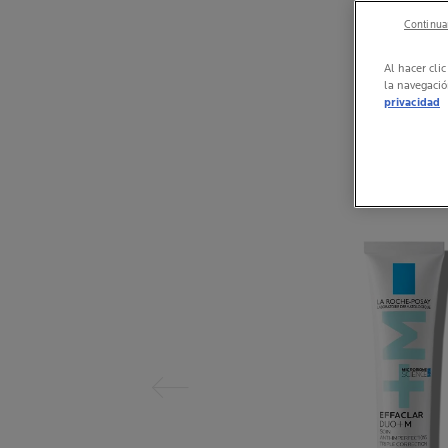
Continuar
Al hacer cli
la navegació
privacidad
Panel anterior