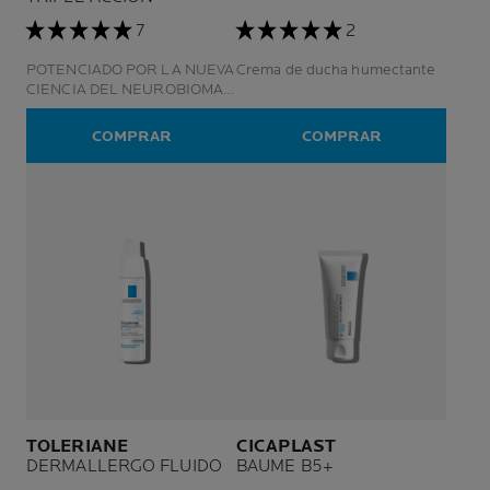
7
2
POTENCIADO POR LA NUEVA
Crema de ducha humectante
CIENCIA DEL NEUROBIOMA
PARA PIELES SECAS Y
SENSIBLES 72 HORAS1 DE
COMPRAR
COMPRAR
ALIVIO INMEDIATO A LA PIEL
SECA ANTI-REAPARICIÓN:
MEJOR CALIDAD DE VIDA DE
DÍA Y DE NOCHE APTO PARA
USO EN BEBÉS Y NIÑOS
TOLERIANE
CICAPLAST
DERMALLERGO FLUIDO
BAUME B5+