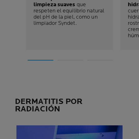
limpieza suaves
que
hidr
respeten el equilibrio natural
cuer
del pH de la piel, como un
hidr
limpiador Syndet.
rost
crem
húm
DERMATITIS POR
RADIACIÓN