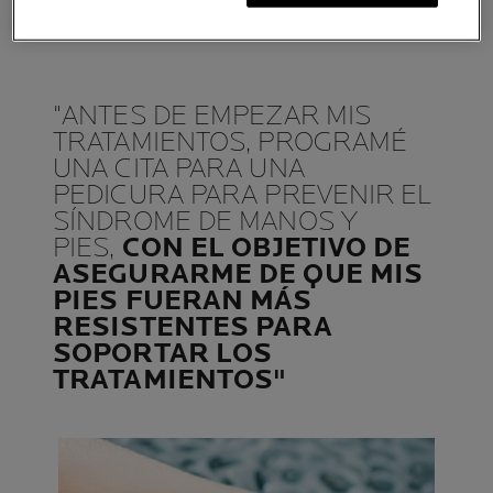
"ANTES DE EMPEZAR MIS
TRATAMIENTOS, PROGRAMÉ
UNA CITA PARA UNA
PEDICURA PARA PREVENIR EL
SÍNDROME DE MANOS Y
PIES,
CON EL OBJETIVO DE
ASEGURARME DE QUE MIS
PIES FUERAN MÁS
RESISTENTES PARA
SOPORTAR LOS
TRATAMIENTOS"