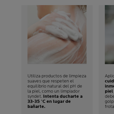
Utiliza productos de limpieza
Apli
suaves que respeten el
cuid
equilibrio natural del pH de
inm
la piel, como un limpiador
pie
syndet.
Intenta ducharte a
debe
33-35 °C en lugar de
golp
bañarte.
frota