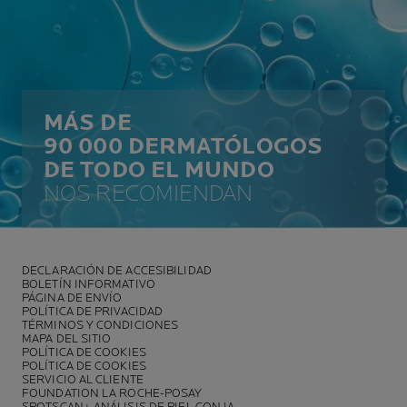
MÁS DE
90 000 DERMATÓLOGOS
DE TODO EL MUNDO
NOS RECOMIENDAN
DECLARACIÓN DE ACCESIBILIDAD
BOLETÍN INFORMATIVO
PÁGINA DE ENVÍO
POLÍTICA DE PRIVACIDAD
TÉRMINOS Y CONDICIONES
MAPA DEL SITIO
POLÍTICA DE COOKIES
POLÍTICA DE COOKIES
SERVICIO AL CLIENTE
FOUNDATION LA ROCHE-POSAY
SPOTSCAN+ ANÁLISIS DE PIEL CON IA