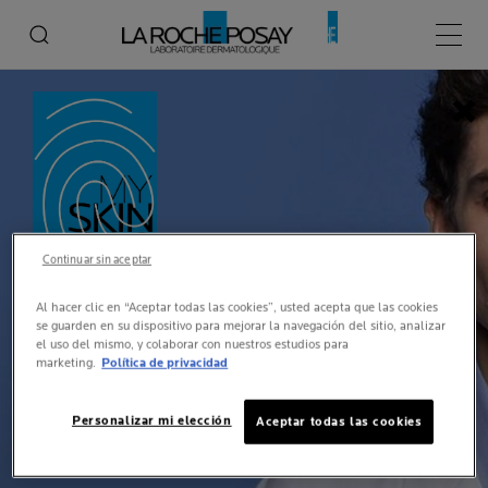
Menú p
B
Continuar sin aceptar
Al hacer clic en “Aceptar todas las cookies”, usted acepta que las cookies
se guarden en su dispositivo para mejorar la navegación del sitio, analizar
SOMOS LA ROCHE-POSAY
el uso del mismo, y colaborar con nuestros estudios para
marketing.
Política de privacidad
TENEMOS UNA SOLUCIÓN PARA
Personalizar mi elección
Aceptar todas las cookies
TODOS