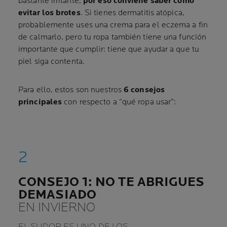
bastante irritante,
por eso conviene saber cómo
evitar los brotes
. Si tienes dermatitis atópica,
probablemente uses una crema para el eczema a fin
de calmarlo, pero tu ropa también tiene una función
importante que cumplir: tiene que ayudar a que tu
piel siga contenta.
Para ello, estos son nuestros
6 consejos
principales
con respecto a “qué ropa usar”:
CONSEJO 1: NO TE ABRIGUES
DEMASIADO
EN INVIERNO
EL SUDOR ES UNO DE LOS